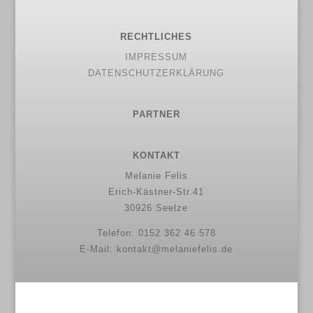
RECHTLICHES
IMPRESSUM
DATENSCHUTZERKLÄRUNG
PARTNER
KONTAKT
Melanie Felis
Erich-Kästner-Str.41
30926 Seelze
Telefon: 0152 362 46 578
E-Mail: kontakt@melaniefelis.de